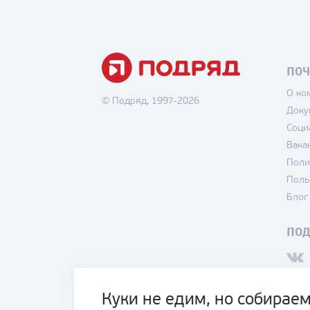
ПОЧ
О ко
© Подряд, 1997-2026
Доку
Соци
Вака
Поли
Поль
Блог
ПО
Куки не едим, но собираем