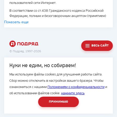
пользователей сети Интернет.
В соответствии со ст.438 Гражданского кодекса Российской
Федерации, полным и безоговорочным акцептом (принятием)
Соглашения является подтверждение Пользователем своего
Показать еще
согласия с условиями Соглашения путем нажатия
соответствующей кнопки, проставления галочки или началом
пользования сайтом. Совершение любого из указанных
действий означает также принятие Пользователем условий
ВЕСЬ САЙТ
обработки персональных данных.
© Подряд, 1997-2026
1. ОПРЕДЕЛЕНИЕ ПОНЯТИЙ
Куки не едим, но собираем!
В тексте настоящего Соглашения нижеизложенным терминам
8 (423) 2-300-500
Мы используем файлы cookies для улучшения работы сайта.
дано следующее значение:
Разработка сайта -
студия House
Сбор можно отключить в настройках вашего бразера. Чтобы
"
Сайт
" означает следующий сайт:
https://podryad.tv/
, который
ознакомиться с нашими
Положениям о конфиденциальности
и
принадлежит Компании.
об использовании файлов cookie.
нажмите здесь
"
Пользователь
", "
Вы
", "
Ваш
", "
Вас
", "
Вами
" или какие-либо
ПРИНИМАЮ
другие схожие производные (в зависимости от контекста)
означает лицо, которое:
(1) пользуется Сайтом и/или получило доступ к его Контенту;