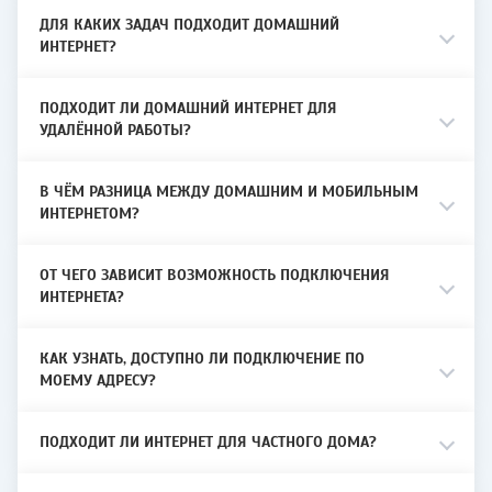
Где доступны услуги
ДЛЯ КАКИХ ЗАДАЧ ПОДХОДИТ ДОМАШНИЙ
ИНТЕРНЕТ?
Услуги предоставляются во Владивостоке,
Артеме, Уссурийске, Находке, Вольно-
Надеждинском, Врангеле, Заводском,
ПОДХОДИТ ЛИ ДОМАШНИЙ ИНТЕРНЕТ ДЛЯ
УДАЛЁННОЙ РАБОТЫ?
Новом, Славянке и Тавричанке.
Перед подключением специалист
В ЧЁМ РАЗНИЦА МЕЖДУ ДОМАШНИМ И МОБИЛЬНЫМ
проверит конкретный адрес и подскажет,
ИНТЕРНЕТОМ?
какие услуги и тарифы доступны в доме.
ОТ ЧЕГО ЗАВИСИТ ВОЗМОЖНОСТЬ ПОДКЛЮЧЕНИЯ
ИНТЕРНЕТА?
Подключение в квартире и частном
доме
КАК УЗНАТЬ, ДОСТУПНО ЛИ ПОДКЛЮЧЕНИЕ ПО
В многоквартирных домах подключение
МОЕМУ АДРЕСУ?
выполняется по уже построенной сети. В
частном секторе специалист отдельно
проверяет техническую возможность,
ПОДХОДИТ ЛИ ИНТЕРНЕТ ДЛЯ ЧАСТНОГО ДОМА?
расположение объекта и доступную