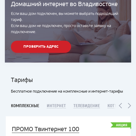
Домашний интернет во Владивостоке
Если ваш дом подключен, вы можете выбрать подходящий
тариф.
Если ваш дом не подключен, просто оставьте заявку на
подключение.
ПРОВЕРИТЬ АДРЕС
Тарифы
Бесплатное подключение на комплексные и интернет-тарифы
КОМПЛЕКСНЫЕ
ИНТЕРНЕТ
ТЕЛЕВИДЕНИЕ
КОТТЕДЖИ
Я
АКЦИЯ
ПРОМО Твинтернет 100