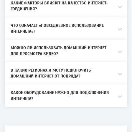
технологию подключения.
КАКИЕ ФАКТОРЫ ВЛИЯЮТ НА КАЧЕСТВО ИНТЕРНЕТ-
СОЕДИНЕНИЯ?
Для частных домов условия подключения
подбираются индивидуально после
проверки адреса.
ЧТО ОЗНАЧАЕТ «ПОВСЕДНЕВНОЕ ИСПОЛЬЗОВАНИЕ
ИНТЕРНЕТА»?
Как проверить адрес и подключиться
МОЖНО ЛИ ИСПОЛЬЗОВАТЬ ДОМАШНИЙ ИНТЕРНЕТ
ДЛЯ ПРОСМОТРА ВИДЕО?
Чтобы проверить адрес, оставьте заявку
на сайте или позвоните в контакт-центр.
После проверки технической возможности
В КАКИХ РЕГИОНАХ Я МОГУ ПОДКЛЮЧИТЬ
специалист подберет доступный вариант
ДОМАШНИЙ ИНТЕРНЕТ ОТ ПОДРЯДА?
подключения и расскажет, какие услуги
можно оформить.
КАКОЕ ОБОРУДОВАНИЕ НУЖНО ДЛЯ ПОДКЛЮЧЕНИЯ
ИНТЕРНЕТА?
Абоненты могут управлять услугами через
личный кабинет и обращаться в
поддержку через сайт или контакт-центр.