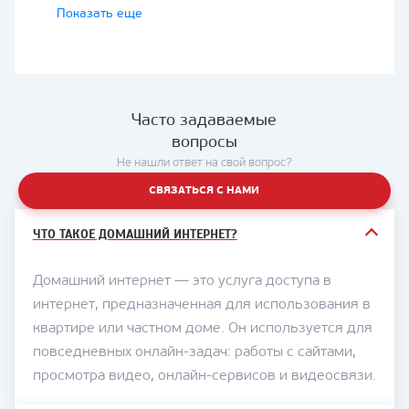
домофоны для квартир, частных домов и
Показать еще
коттеджей.
Компания работает на телеком-рынке с
1994 года и обслуживает абонентов в
городах и населенных пунктах
Часто задаваемые
Приморского края.
вопросы
Домашний интернет от «Подряда»
Не нашли ответ на свой вопрос?
подходит для повседневных задач:
СВЯЗАТЬСЯ С НАМИ
просмотра видео, работы с сайтами,
онлайн-сервисов, видеосвязи, учебы,
ЧТО ТАКОЕ ДОМАШНИЙ ИНТЕРНЕТ?
удаленной работы и домашнего ТВ.
На сайте можно выбрать тарифы для
Домашний интернет — это услуга доступа в
интернета, ТВ или комплексного
интернет, предназначенная для использования в
подключения. Доступные услуги, скорость
квартире или частном доме. Он используется для
и условия зависят от адреса, типа дома и
повседневных онлайн-задач: работы с сайтами,
технической возможности подключения.
просмотра видео, онлайн-сервисов и видеосвязи.