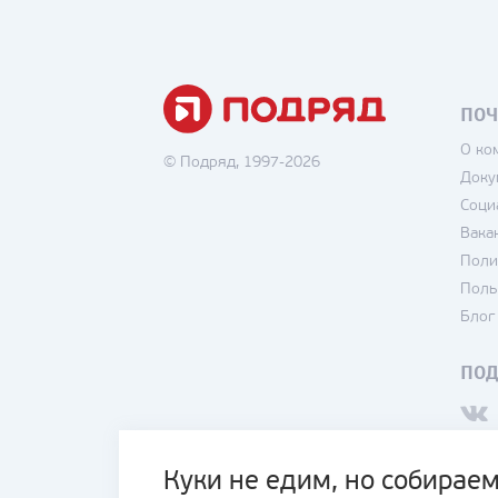
ПОЧ
О ко
© Подряд, 1997-2026
Доку
Соци
Вака
Поли
Поль
Блог
ПО
Куки не едим, но собираем