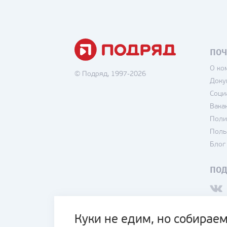
ПОЧ
О ко
© Подряд, 1997-2026
Доку
Соци
Вака
Поли
Поль
Блог
ПО
Куки не едим, но собираем