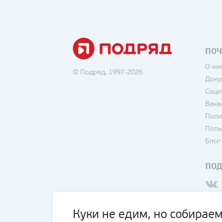
ПОЧ
О ко
© Подряд, 1997-2026
Доку
Соци
Вака
Поли
Поль
Блог
ПО
Куки не едим, но собираем