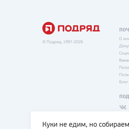
ПОЧ
О ко
© Подряд, 1997-2026
Доку
Соци
Вака
Поли
Поль
Блог
ПО
Куки не едим, но собираем