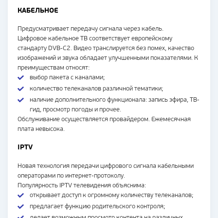
КАБЕЛЬНОЕ
Предусматривает передачу сигнала через кабель.
Цифровое кабельное ТВ соответствует европейскому
стандарту DVB-C2. Видео транслируется без помех, качество
изображений и звука обладает улучшенными показателями. К
преимуществам относят:
выбор пакета с каналами;
количество телеканалов различной тематики;
наличие дополнительного функционала: запись эфира, ТВ-
гид, просмотр погоды и прочее.
Обслуживание осуществляется провайдером. Ежемесячная
плата невысока.
IPTV
Новая технология передачи цифрового сигнала кабельными
операторами по интернет-протоколу.
Популярность IPTV телевидения объяснима:
открывает доступ к огромному количеству телеканалов;
предлагает функцию родительского контроля;
делает возможным просмотр контента на различных