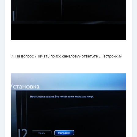
7. На вопрос «Начать поиск каналов?» ответьте «Настройки»