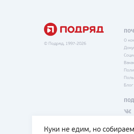
ПОЧ
О ко
© Подряд, 1997-2026
Доку
Соци
Вака
Поли
Поль
Блог
ПО
Куки не едим, но собираем