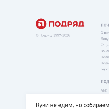
ПОЧ
О ко
© Подряд, 1997-2026
Доку
Соци
Вака
Поли
Поль
Блог
ПО
Куки не едим, но собираем