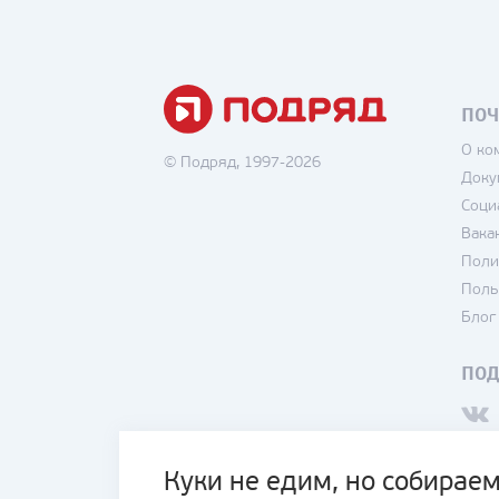
ПОЧ
О ко
© Подряд, 1997-2026
Доку
Соци
Вака
Поли
Поль
Блог
ПО
Куки не едим, но собираем