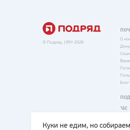
ПОЧ
О ко
© Подряд, 1997-2026
Доку
Соци
Вака
Поли
Поль
Блог
ПО
Куки не едим, но собираем