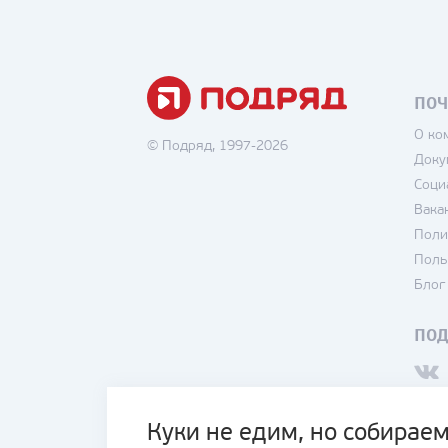
ПОЧ
О ко
© Подряд, 1997-2026
Доку
Соци
Вака
Поли
Поль
Блог
ПО
Куки не едим, но собираем