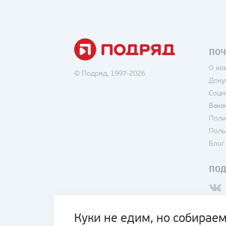
ПОЧ
О ко
© Подряд, 1997-2026
Доку
Соци
Вака
Поли
Поль
Блог
ПО
Куки не едим, но собираем