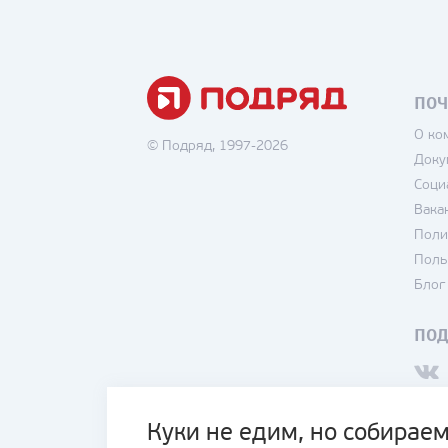
ПОЧ
О ко
© Подряд, 1997-2026
Доку
Соци
Вака
Поли
Поль
Блог
ПО
Куки не едим, но собираем