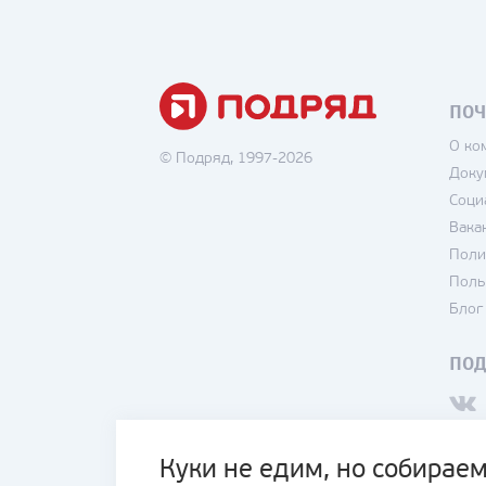
ПОЧ
О ко
© Подряд, 1997-2026
Доку
Соци
Вака
Поли
Поль
Блог
ПО
Куки не едим, но собираем