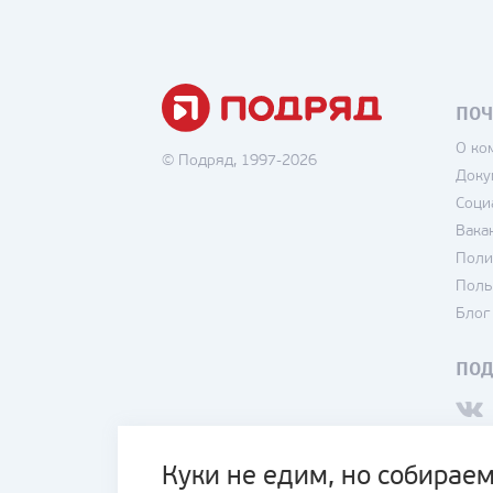
ПОЧ
О ко
© Подряд, 1997-2026
Доку
Соци
Вака
Поли
Поль
Блог
ПО
Куки не едим, но собираем