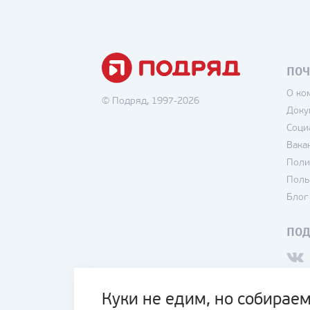
ПОЧ
О ко
© Подряд, 1997-2026
Доку
Соци
Вака
Поли
Поль
Блог
ПО
Куки не едим, но собираем