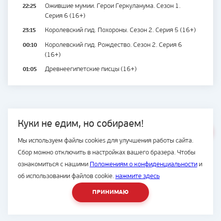
22:25
Ожившие мумии. Герои Геркуланума. Сезон 1.
Серия 6 (16+)
23:15
Королевский гид. Похороны. Сезон 2. Серия 5 (16+)
00:10
Королевский гид. Рождество. Сезон 2. Серия 6
(16+)
01:05
Древнеегипетские писцы (16+)
Куки не едим, но собираем!
ВЕСЬ САЙТ
Мы используем файлы cookies для улучшения работы сайта.
© Подряд, 1997-2026
Сбор можно отключить в настройках вашего бразера. Чтобы
ознакомиться с нашими
Положениям о конфиденциальности
и
об использовании файлов cookie.
нажмите здесь
8 (423) 2-300-500
ПРИНИМАЮ
Разработка сайта -
студия House