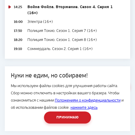
14:25
Война Фойла. Вторжение. Сезон 4. Серия 1
(16+)
16:00
Электра (16+)
17:30
Полиция Токио. Сезон 1. Серия 7 (16+)
18:20
Полиция Токио. Сезон 1. Серия 8 (16+)
19:10
Соммердаль. Сезон 2. Серия 1 (16+)
Куки не едим, но собираем!
Мы используем файлы cookies для улучшения работы сайта.
ВЕСЬ САЙТ
© Подряд, 1997-2026
Сбор можно отключить в настройках вашего бразера. Чтобы
ознакомиться с нашими
Положениям о конфиденциальности
и
об использовании файлов cookie.
нажмите здесь
8 (423) 2-300-500
ПРИНИМАЮ
Разработка сайта -
студия House