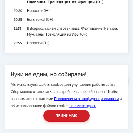
Плавание. Трансляция из Франции (0+)
20:20
Новости (0+)
20:25
Есть тема! (0+)
21:35
II Всероссийская спартакиада. Фехтование. Рапира.
Мужчины. Трансляция из Уфы (0+)
22:55
Новости (0+)
Куки не едим, но собираем!
ВЕСЬ САЙТ
Мы используем файлы cookies для улучшения работы сайта.
© Подряд, 1997-2026
Сбор можно отключить в настройках вашего бразера. Чтобы
ознакомиться с нашими
Положениям о конфиденциальности
и
об использовании файлов cookie.
нажмите здесь
8 (423) 2-300-500
ПРИНИМАЮ
Разработка сайта -
студия House