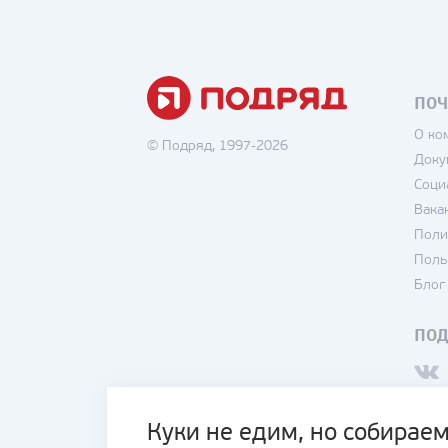
ПОЧ
О ко
© Подряд, 1997-2026
Доку
Соци
Вака
Поли
Поль
Блог
ПО
Куки не едим, но собираем