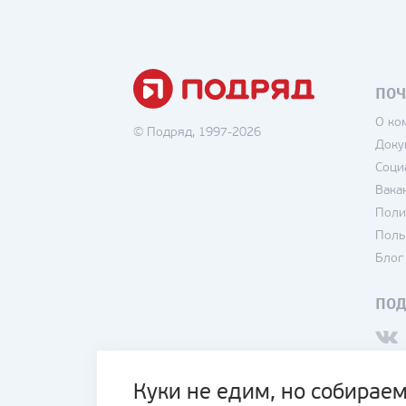
ПОЧ
О ко
© Подряд, 1997-2026
Доку
Соци
Вака
Поли
Поль
Блог
ПО
Куки не едим, но собираем