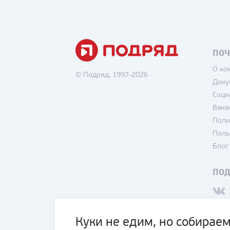
ПОЧ
О ко
© Подряд, 1997-2026
Доку
Соци
Вака
Поли
Поль
Блог
ПО
Куки не едим, но собираем