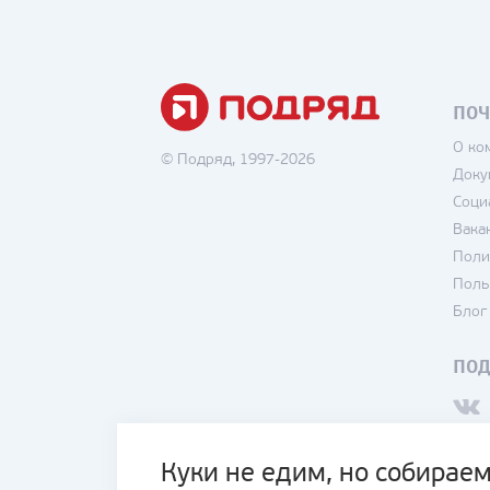
ПОЧ
О ко
© Подряд, 1997-2026
Доку
Соци
Вака
Поли
Поль
Блог
ПО
Куки не едим, но собираем