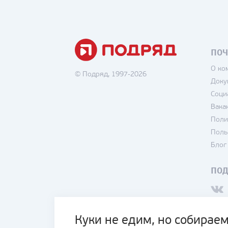
ПОЧ
О ко
© Подряд, 1997-2026
Доку
Соци
Вака
Поли
Поль
Блог
ПО
Куки не едим, но собираем