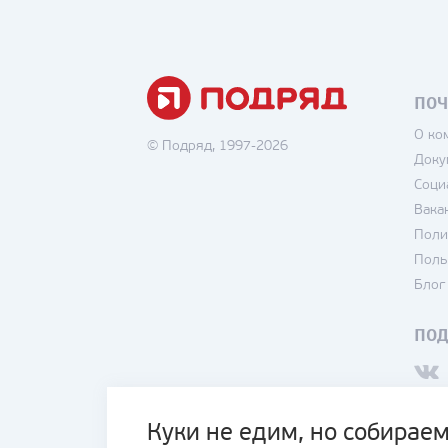
ПОЧ
О ко
© Подряд, 1997-2026
Доку
Соци
Вака
Поли
Поль
Блог
ПО
Куки не едим, но собираем