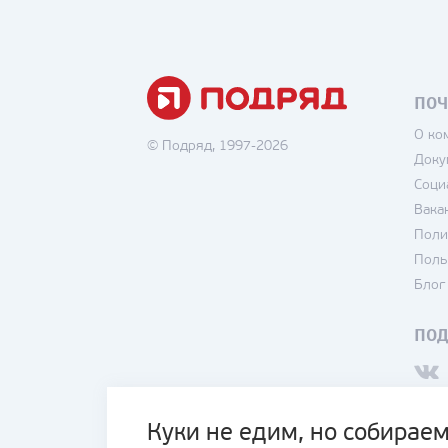
ПОЧ
О ко
© Подряд, 1997-2026
Доку
Соци
Вака
Поли
Поль
Блог
ПО
Куки не едим, но собираем