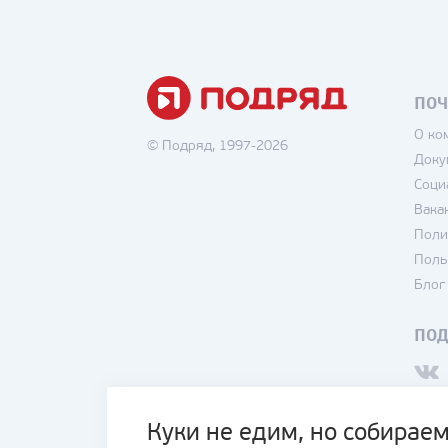
ПОЧ
О ко
© Подряд, 1997-2026
Доку
Соци
Вака
Поли
Поль
Блог
ПО
Куки не едим, но собираем