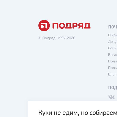
ПОЧ
О ко
© Подряд, 1997-2026
Доку
Соци
Вака
Поли
Поль
Блог
ПО
Куки не едим, но собираем