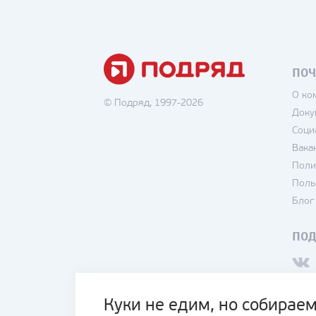
ПОЧ
О ко
© Подряд, 1997-2026
Доку
Соци
Вака
Поли
Поль
Блог
ПО
Куки не едим, но собираем