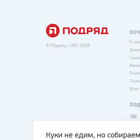
ПОЧ
О ко
© Подряд, 1997-2026
Доку
Соци
Вака
Поли
Поль
Блог
ПО
Куки не едим, но собираем