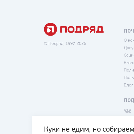
ПОЧ
О ко
© Подряд, 1997-2026
Доку
Соци
Вака
Поли
Поль
Блог
ПО
Куки не едим, но собираем