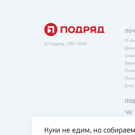
ПОЧ
О ко
© Подряд, 1997-2026
Доку
Соци
Вака
Поли
Поль
Блог
ПО
Куки не едим, но собираем