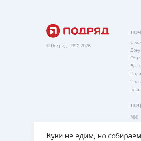
ПОЧ
О ко
© Подряд, 1997-2026
Доку
Соци
Вака
Поли
Поль
Блог
ПО
Куки не едим, но собираем