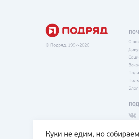
ПОЧ
О ко
© Подряд, 1997-2026
Доку
Соци
Вака
Поли
Поль
Блог
ПО
Куки не едим, но собираем