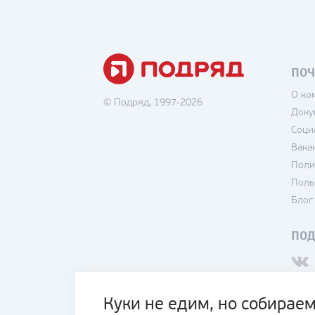
ПОЧ
О ко
© Подряд, 1997-2026
Доку
Соци
Вака
Поли
Поль
Блог
ПО
Куки не едим, но собираем