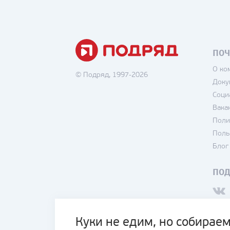
ПОЧ
О ко
© Подряд, 1997-2026
Доку
Соци
Вака
Поли
Поль
Блог
ПО
Куки не едим, но собираем