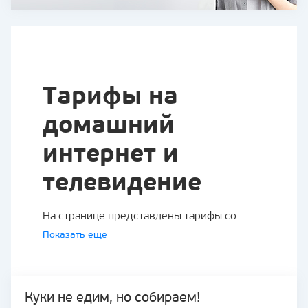
Тарифы на
домашний
интернет и
телевидение
На странице представлены тарифы со
скоростью интернета 80, 100, 300 и 500
Показать еще
Мбит/с, а также комплексные тарифы
интернет + ТВ и тарифы только на
кабельное телевидение.
Куки не едим, но собираем!
Комплексные тарифы включают интернет и