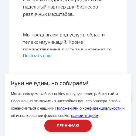
компания Подряд утвердилась как
надежный партнер для бизнесов
различных масштабов.
Мы предлагаем ряд услуг в области
телекоммуникаций. Кроме
предоставления доступа в интернет со
Показать еще
скоростью до 300 мбит/с, мы
осуществляем монтаж
оптоволоконных линий связи,
предлагаем услуги по передаче
Куки не едим, но собираем!
данных и аренде каналов связи. Мы
специализируемся на установке
Мы используем файлы cookies для улучшения работы сайта.
ВЕСЬ САЙТ
структурированных кабельных систем,
Сбор можно отключить в настройках вашего бразера. Чтобы
© Подряд, 1997-2026
а также можем создать единую
ознакомиться с нашими
Положениям о конфиденциальности
и
информационную сеть для удаленных
об использовании файлов cookie.
нажмите здесь
офисов с пропускной способностью до
ПРИНИМАЮ
8 (423) 2-300-500
1 гбит/с. Кроме того, мы предлагаем