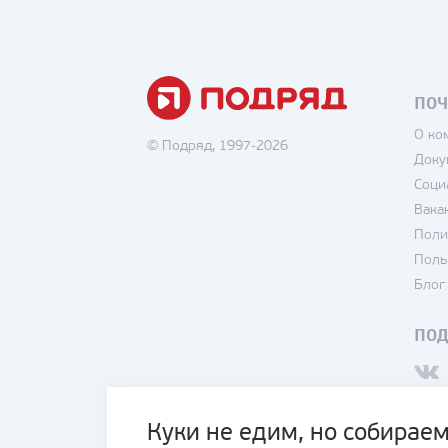
ПОЧ
О ко
© Подряд, 1997-2026
Доку
Соци
Вака
Поли
Поль
Блог
ПО
Куки не едим, но собираем