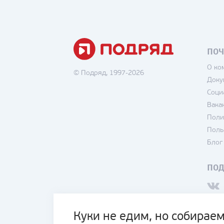
ПОЧ
О ко
© Подряд, 1997-2026
Доку
Соци
Вака
Поли
Поль
Блог
ПО
Куки не едим, но собираем