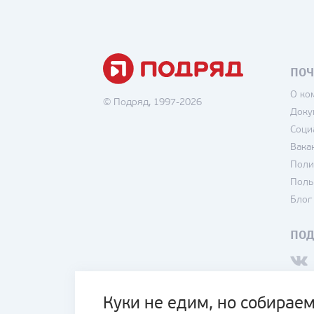
ПОЧ
О ко
© Подряд, 1997-2026
Доку
Соци
Вака
Поли
Поль
Блог
ПО
Куки не едим, но собираем