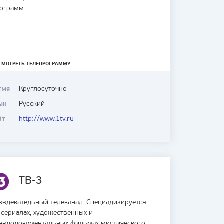
ограмм.
СМОТРЕТЬ ТЕЛЕПРОГРАММУ
Круглосуточно
ЕМЯ
Русский
ЫК
http://www.1tv.ru
ЙТ
ТВ-3
звлекательный телеканал. Специализируется
 сериалах, художественных и
евдодокументальных фильмах мистического