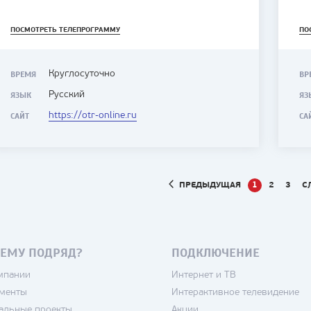
ПОСМОТРЕТЬ ТЕЛЕПРОГРАММУ
ПО
Круглосуточно
ВРЕМЯ
ВР
Русский
ЯЗЫК
ЯЗ
https://otr-online.ru
САЙТ
СА
ПРЕДЫДУЩАЯ
1
2
3
С
ЕМУ ПОДРЯД?
ПОДКЛЮЧЕНИЕ
мпании
Интернет и ТВ
менты
Интерактивное телевидение
альные проекты
Акции