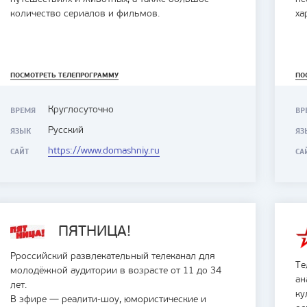
количество сериалов и фильмов.
ха
ПОСМОТРЕТЬ ТЕЛЕПРОГРАММУ
ПО
Круглосуточно
ВРЕМЯ
ВР
Русский
ЯЗЫК
ЯЗ
https://www.domashniy.ru
САЙТ
СА
ПЯТНИЦА!
Рроссийский развлекательный телеканал для
Те
молодёжной аудитории в возрасте от 11 до 34
ан
лет.
ку
В эфире — реалити-шоу, юмористические и