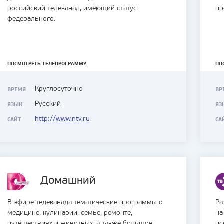
российский телеканал, имеющий статус
пр
федерального.
ПОСМОТРЕТЬ ТЕЛЕПРОГРАММУ
ПО
Круглосуточно
ВРЕМЯ
ВР
Русский
ЯЗЫК
ЯЗ
http://www.ntv.ru
САЙТ
СА
Домашний
В эфире телеканала тематические программы о
Ра
медицине, кулинарии, семье, ремонте,
на
путешествиях и животных, а также большое
пс