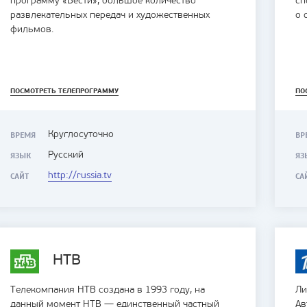
программу «Вести», большое количество
сп
развлекательных передач и художественных
о 
фильмов.
ПОСМОТРЕТЬ ТЕЛЕПРОГРАММУ
ПО
Круглосуточно
ВРЕМЯ
ВР
Русский
ЯЗЫК
ЯЗ
http://russia.tv
САЙТ
СА
НТВ
Телекомпания НТВ создана в 1993 году, на
Ли
данный момент НТВ — единственный частный
Ав