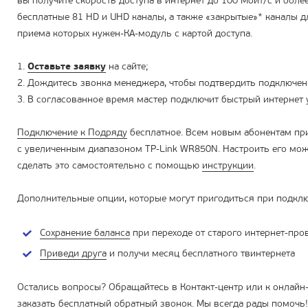
вы получите скорость доступа в интернет до 100 Мбит/с и боле
бесплатные 81 HD и UHD каналы, а также «закрытые»* каналы 
приема которых нужен-КА-модуль с картой доступа.
1.
Оставьте заявку
на сайте;
2. Дождитесь звонка менеджера, чтобы подтвердить подключен
3. В согласованное время мастер подключит быстрый интернет у
Подключение к Подряду
бесплатное. Всем новым абонентам пр
с увеличенным диапазоном TP-Link WR850N. Настроить его мож
сделать это самостоятельно с помощью
инструкции
.
Дополнительные опции, которые могут пригодиться при подкл
Сохранение баланса
при переходе от старого интернет-про
Приведи друга
и получи месяц бесплатного твинтернета
Остались вопросы? Обращайтесь в Контакт-центр или к онлайн
заказать
бесплатный обратный звонок
. Мы всегда рады помочь!