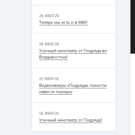
28 ИЮЛ'26
Теперь мы есть и в MAX!
24 ИЮН'26
Уличный кинотеатр от Подряда во
Владивостоке!
22 ИЮН'26
Видеокамеры «Подряда» помогли
навести порядок
18 ИЮН'26
Уличный кинотеатр от Подряда!