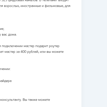
е 323 цифровых каналов. В телепакет входят
для взрослых, иностранные и фильмовые, для
ие;
 вас дома.
и подключении мастер подарит роутер
ет мастер за 400 рублей, или вы можете
ючении:
вайдера
-консультанту. Вы также можете