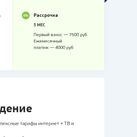
Рассрочка
я
3 МЕС
Первый взнос — 7500 руб
я
Ежемесячный
платеж — 4000 руб
идение
плексные тарифы интернет + ТВ и