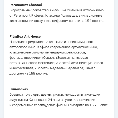
Paramount Channel
В программе блокбастеры и лучшие фильмы в истории кино
от Paramount Pictures. Классика Голливуда, анимационные
хиты и новинки доступны в цифровом пакете на 154 кнопке.
FilmBox Art House
На канале представлена классика и новинки мирового
авторского кино. В эфире современное артхаусное кино,
классические фильмы легендарных режиссеров,
фестивальное кино («Оскар», «Золотая пальмовая
ветвь» Каннского фестиваля, «Золотой лев» Венецианского
кинофестиваля, «Золотой медведь» Берлинале). Канал
доступен на 155 кнопке.
Кинопоказ
Боевики, триллеры, драмы, ужасы, мелодрамы и комедии
ждут вас на Кинопоказе 24 часа в сутки. Классические
и современные голливудские фильмы смотрите на 156 кнопке