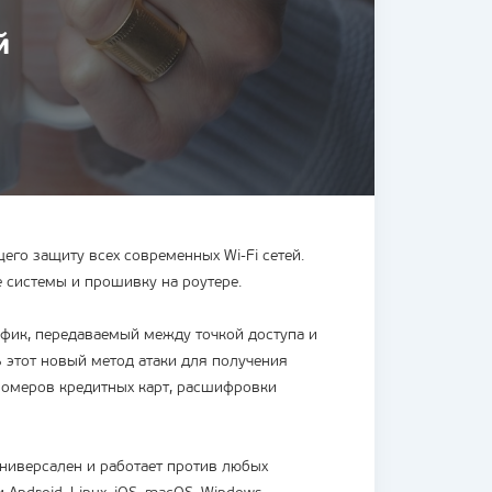
й
го защиту всех современных Wi-Fi сетей.
е системы и прошивку на роутере.
афик, передаваемый между точкой доступа и
 этот новый метод атаки для получения
 номеров кредитных карт, расшифровки
универсален и работает против любых