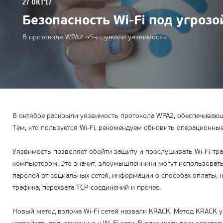
27 ОКТ'17
Безопасность Wi-Fi под угрозо
В протоколе WPA2 обнаружили уязвимость
В октябре раскрыли уязвимость протокола WPA2, обеспечивающе
Тем, кто пользуется Wi-Fi, рекомендуем обновить операционны
Уязвимость позволяет обойти защиту и прослушивать Wi-Fi-тр
компьютером. Это значит, злоумышленники могут использовать
паролей от социальных сетей, информации о способах оплаты,
трафика, перехвата TCP-соединений и прочее.
Новый метод взлома Wi-Fi сетей назвали KRACK. Метод KRACK 