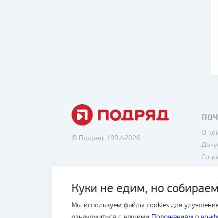
ПОЧ
О ко
© Подряд, 1997-2026
Доку
Соци
Вака
Поли
Куки не едим, но собираем
Поль
Мы используем файлы cookies для улучшения
Блог
ознакомиться с нашими
Положениям о конф