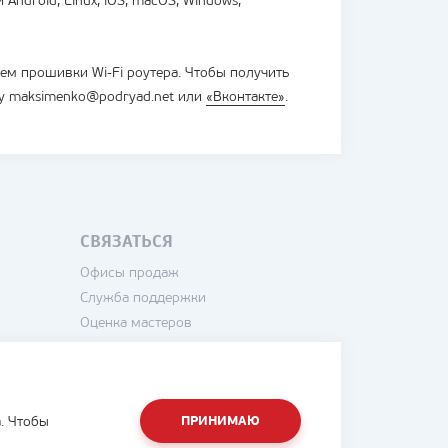
Android, Linux, iOS, macOS, Windows,
ем прошивки Wi-Fi роутера. Чтобы получить
ту maksimenko@podryad.net или
«Вконтакте»
.
СВЯЗАТЬСЯ
Офисы продаж
Служба поддержки
Оценка мастеров
Написать директору
. Чтобы
ПРИНИМАЮ