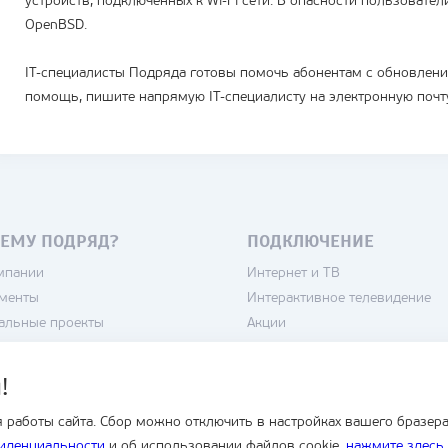
устройств, подключенных к Wi-Fi сети. В опасности пользователи 
OpenBSD.
IT-специалисты Подряда готовы помочь абонентам с обновлени
помощь, пишите напрямую IT-специалисту на электронную поч
ЕМУ ПОДРЯД?
ПОДКЛЮЧЕНИЕ
мпании
Интернет и ТВ
менты
Интерактивное телевидение
альные проекты
Акции
нсии
Камеры
тика конфиденциальности
Домофоны
!
зовательское соглашение
Кондиционеры
 работы сайта. Сбор можно отключить в настройках вашего бразера
Умный дом
иденциальности
и об использовании файлов cookie.
нажмите здесь