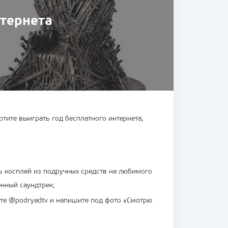
нтернета
тите выиграть год бесплатного интернета,
ть косплей из подручных средств на любимого
нный саундтрек;
ьте @podryadtv и напишите под фото «Смотрю