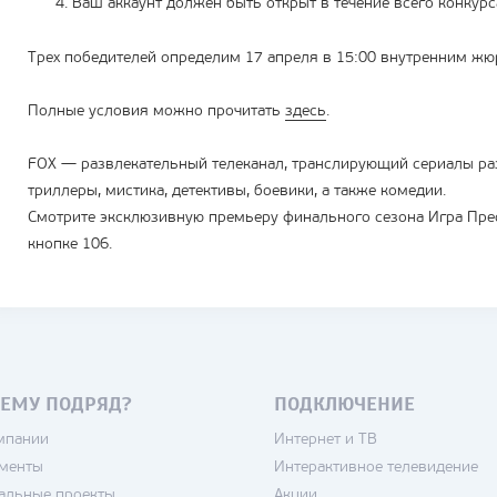
Ваш аккаунт должен быть открыт в течение всего конкурс
Трех победителей определим 17 апреля в 15:00 внутренним жю
Полные условия можно прочитать
здесь
.
FOX — развлекательный телеканал, транслирующий сериалы ра
триллеры, мистика, детективы, боевики, а также комедии.
Смотрите эксклюзивную премьеру финального сезона Игра Прес
кнопке 106.
ЕМУ ПОДРЯД?
ПОДКЛЮЧЕНИЕ
мпании
Интернет и ТВ
менты
Интерактивное телевидение
альные проекты
Акции