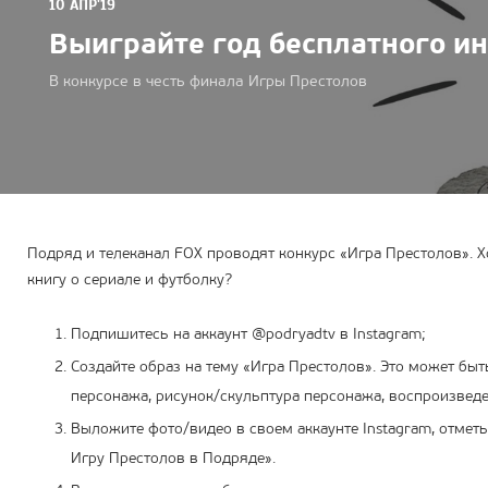
10 АПР'19
Выиграйте год бесплатного и
В конкурсе в честь финала Игры Престолов
Подряд и телеканал FOX проводят конкурс «Игра Престолов». Хо
книгу о сериале и футболку?
Подпишитесь на аккаунт @podryadtv в Instagram;
Cоздайте образ на тему «Игра Престолов». Это может бы
персонажа, рисунок/скульптура персонажа, воспроизведе
Выложите фото/видео в своем аккаунте Instagram, отмет
Игру Престолов в Подряде».